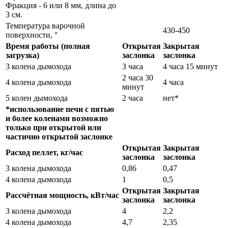
Фракция - 6 или 8 мм, длина до
3 см.
Температура варочной
430-450
поверхности, °
Время работы (полная
Открытая
Закрытая
загрузка)
заслонка
заслонка
3 колена дымохода
3 часа
4 часа 15 минут
2 часа 30
4 колена дымохода
4 часа
минут
5 колен дымохода
2 часа
нет*
*использование печи с пятью
и более коленами возможно
только при открытой или
частично открытой заслонке
Открытая
Закрытая
Расход пеллет, кг/час
заслонка
заслонка
3 колена дымохода
0,86
0,47
4 колена дымохода
1
0,5
Открытая
Закрытая
Рассчётная мощность, кВт/час
заслонка
заслонка
3 колена дымохода
4
2,2
4 колена дымохода
4,7
2,35