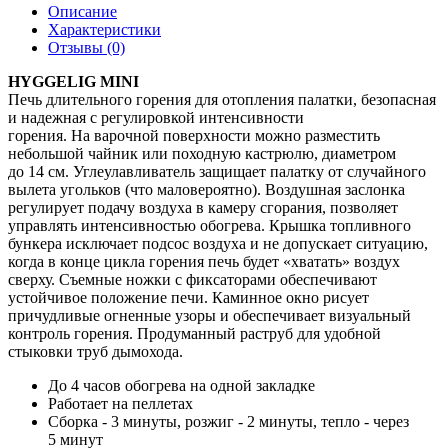
Описание
Характеристики
Отзывы (0)
HYGGELIG MINI
Печь длительного горения для отопления палатки, безопасная
и надежная с регулировкой интенсивности
горения. На варочной поверхности можно разместить
небольшой чайник или походную кастрюлю, диаметром
до 14 см. Углеулавливатель защищает палатку от случайного
вылета угольков (что маловероятно). Воздушная заслонка
регулирует подачу воздуха в камеру сгорания, позволяет
управлять интенсивностью обогрева. Крышка топливного
бункера исключает подсос воздуха и не допускает ситуацию,
когда в конце цикла горения печь будет «хватать» воздух
сверху. Съемные ножки с фиксаторами обеспечивают
устойчивое положение печи. Каминное окно рисует
причудливые огненные узоры и обеспечивает визуальный
контроль горения. Продуманный раструб для удобной
стыковки труб дымохода.
До 4 часов обогрева на одной закладке
Работает на пеллетах
Сборка - 3 минуты, розжиг - 2 минуты, тепло - через
5 минут