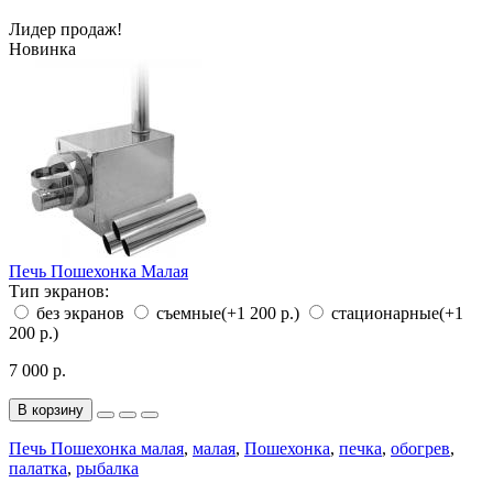
Лидер продаж!
Новинка
Печь Пошехонка Малая
Тип экранов:
без экранов
съемные
(+1 200 р.)
стационарные
(+1
200 р.)
7 000 р.
В корзину
Печь Пошехонка малая
,
малая
,
Пошехонка
,
печка
,
обогрев
,
палатка
,
рыбалка