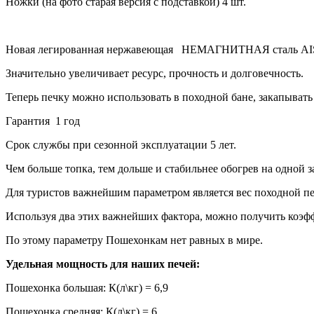
Ножки (на фото старая версия с подставкой) 4 шт.
Новая легированная нержавеющая НЕМАГНИТНАЯ сталь AISI 
Значительно увеличивает ресурс, прочность и долговечность.
Теперь печку можно использовать в походной бане, закапывать
Гарантия 1 год
Срок службы при сезонной эксплуатации 5 лет.
Чем больше топка, тем дольше и стабильнее обогрев на одной з
Для туристов важнейшим параметром является вес походной пе
Используя два этих важнейших фактора, можно получить коэф
По этому параметру Пошехонкам нет равных в мире.
Удельная мощность для наших печей:
Пошехонка большая: К(л\кг) = 6,9
Пошехонка средняя: К(л\кг) = 6