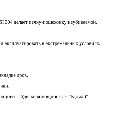
304 делает печку-пошехонку неубиваемой.
 и эксплуатировать в экстремальных условиях.
акладке дров.
чки.
фициент "Удельная мощность"= "К(л\кг)"