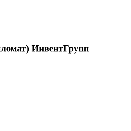
пломат) ИнвентГрупп