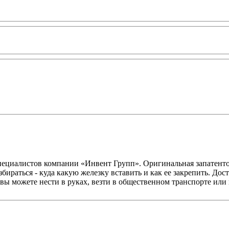
специалистов компании «Инвент Групп». Оригинальная запатент
ираться - куда какую железку вставить и как ее закрепить. Дост
 вы можете нести в руках, везти в общественном транспорте ил