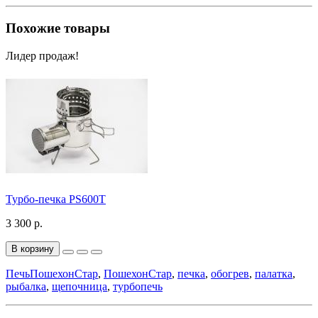
Похожие товары
Лидер продаж!
Турбо-печка PS600Т
3 300 р.
В корзину
ПечьПошехонСтар
,
ПошехонСтар
,
печка
,
обогрев
,
палатка
,
рыбалка
,
щепочница
,
турбопечь