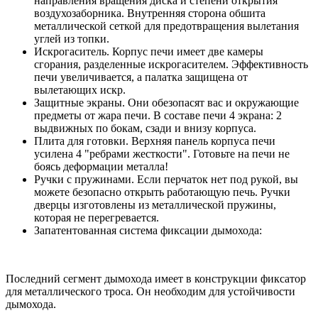
направления вращения диска и степени открытия
воздухозаборника. Внутренняя сторона обшита
металлической сеткой для предотвращения вылетания
углей из топки.
Искрогаситель. Корпус печи имеет две камеры
сгорания, разделенные искрогасителем. Эффективность
печи увеличивается, а палатка защищена от
вылетающих искр.
Защитные экраны. Они обезопасят вас и окружающие
предметы от жара печи. В составе печи 4 экрана: 2
выдвижных по бокам, сзади и внизу корпуса.
Плита для готовки. Верхняя панель корпуса печи
усилена 4 "ребрами жесткости". Готовьте на печи не
боясь деформации металла!
Ручки с пружинами. Если перчаток нет под рукой, вы
можете безопасно открыть работающую печь. Ручки
дверцы изготовлены из металлической пружины,
которая не перегревается.
Запатентованная система фиксации дымохода:
Последний сегмент дымохода имеет в конструкции фиксатор
для металлического троса. Он необходим для устойчивости
дымохода.