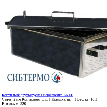
Коптильня двухъярусная нержавейка БК.06
Сталь:
2 мм
Коптильня, шт.:
1
Крышка, шт.:
1
Вес, кг:
10.3
Высота, м:
220